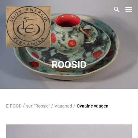
ROOSID
/
/
/
E-POOD
sari "Roosid"
Vaagnad
Ovaalne vaagen