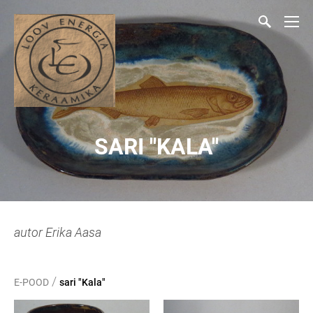
SARI "KALA"
autor Erika Aasa
/
E-POOD
sari "Kala"