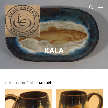
KALA
/
/
E-POOD
sari "Kala"
Kruusid