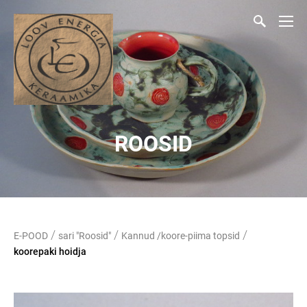
ROOSID
/
/
/
E-POOD
sari "Roosid"
Kannud /koore-piima topsid
koorepaki hoidja