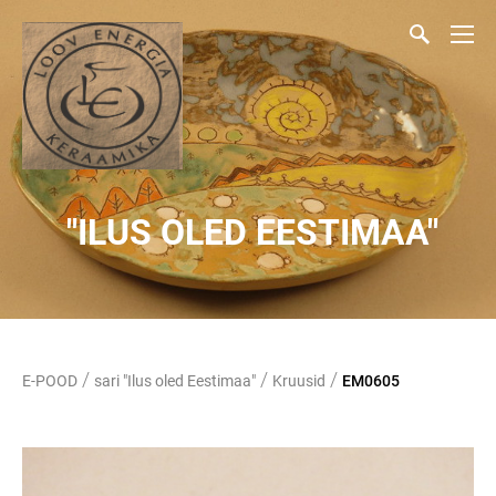
"ILUS OLED EESTIMAA"
/
/
/
E-POOD
sari "Ilus oled Eestimaa"
Kruusid
EM0605