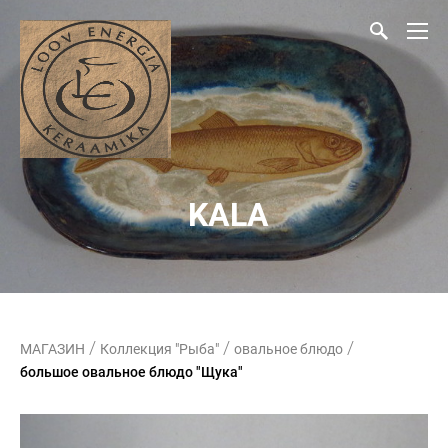
KALA
/
/
/
МАГАЗИН
Коллекция "Рыба"
овальное блюдо
большое овальное блюдо "Щука"