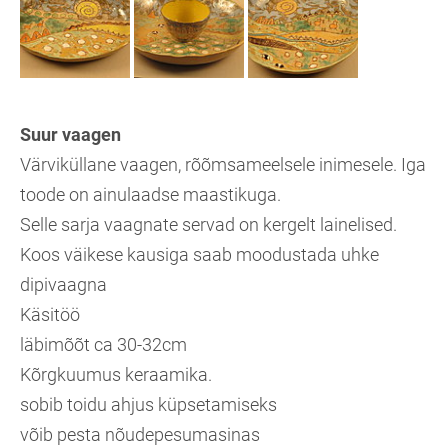
Suur vaagen
Värviküllane vaagen, rõõmsameelsele inimesele. Iga
toode on ainulaadse maastikuga.
Selle sarja vaagnate servad on kergelt lainelised.
Koos väikese kausiga saab moodustada uhke
dipivaagna
Käsitöö
läbimõõt ca 30-32cm
Kõrgkuumus keraamika.
sobib toidu ahjus küpsetamiseks
võib pesta nõudepesumasinas