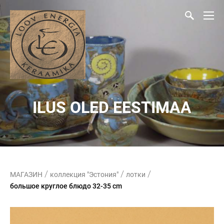
ILUS OLED EESTIMAA
/
/
/
МАГАЗИН
коллекция "Эстония"
лотки
большое круглое блюдо 32-35 cm